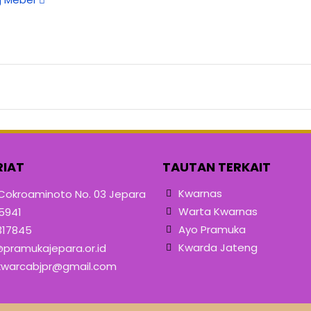
RIAT
TAUTAN TERKAIT
Kwarnas
 Cokroaminoto No. 03 Jepara
Warta Kwarnas
5941
Ayo Pramuka
317845
Kwarda Jateng
pramukajepara.or.id
warcabjpr@gmail.com