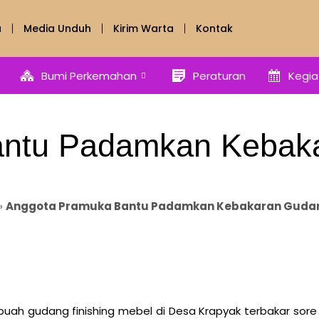
a
Media Unduh
Kirim Warta
Kontak
Bumi Perkemahan
Peraturan
Kegia
antu Padamkan Kebak
»
Anggota Pramuka Bantu Padamkan Kebakaran Guda
buah gudang finishing mebel di Desa Krapyak terbakar sore