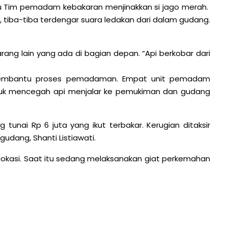
u Tim pemadam kebakaran menjinakkan si jago merah.
, tiba-tiba terdengar suara ledakan dari dalam gudang.
ng lain yang ada di bagian depan. “Api berkobar dari
t membantu proses pemadaman. Empat unit pemadam
untuk mencegah api menjalar ke pemukiman dan gudang
tunai Rp 6 juta yang ikut terbakar. Kerugian ditaksir
gudang, Shanti Listiawati.
i lokasi. Saat itu sedang melaksanakan giat perkemahan