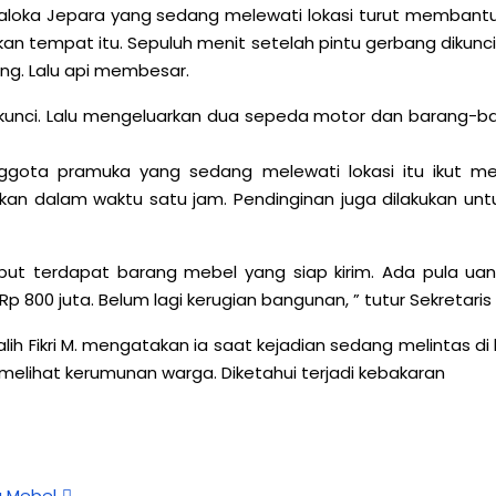
aloka Jepara yang sedang melewati lokasi turut membant
an tempat itu. Sepuluh menit setelah pintu gerbang dikunci
ang. Lalu api membesar.
nci. Lalu mengeluarkan dua sepeda motor dan barang-bara
ggota pramuka yang sedang melewati lokasi itu iku
mkan dalam waktu satu jam. Pendinginan juga dilakukan 
ut terdapat barang mebel yang siap kirim. Ada pula uang 
Rp 800 juta. Belum lagi kerugian bangunan, ” tutur Sekretaris 
ih Fikri M. mengatakan ia saat kejadian sedang melintas d
elihat kerumunan warga. Diketahui terjadi kebakaran
 Mebel