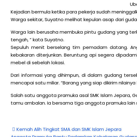
Ub
Kejadian bermula ketika para pekerja sudah meninggalk
Warga
sekitar, Suyatno melihat kepulan asap dari gud
Warga lain berusaha membuka pintu gudang yang terku
tengah, ” kata Suyatno.
Sepuluh menit berselang tim pemadam datang. An
kebakaran diterjunkan. Beruntung api segera dipada
mebel di sebelah lokasi.
Dari informasi yang dihimpun, di dalam gudang terseb
mencapai satu miliar. “Barang yang siap dikirim nilainya 
Salah satu anggota pramuka asal SMK Islam Jepara, Gal
tamu ambalan. Ia bersama tiga anggota pramuka lain m
Kemah Alih Tingkat SMA dan SMK Islam Jepara
Anggota Pramuka Bantu Padamkan Kebakaran Gudang