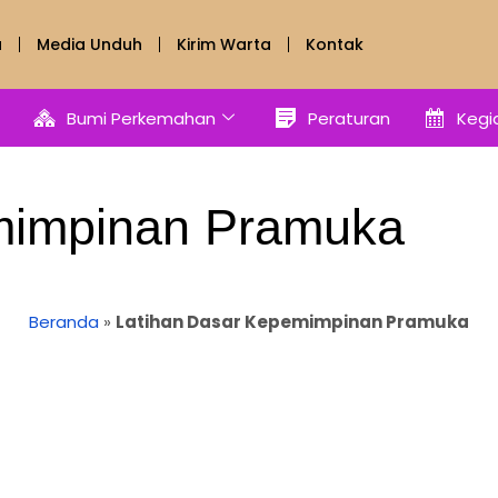
a
Media Unduh
Kirim Warta
Kontak
Bumi Perkemahan
Peraturan
Kegi
mimpinan Pramuka
Beranda
»
Latihan Dasar Kepemimpinan Pramuka