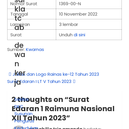
Nomor Surat
1369-00-N
kla
Tanggal
10 November 2022
tc
Lampiran
3 lembar
ab
Surat
Unduh
di sini
de
Sumber:
Kwarnas
wa
n
ker
Juklak dan Logo Rainas ke-12 Tahun 2023
ja
Surat Edaran I LT V Tahun 2023
2 thoughts on “
Surat
Sekilas
DKC
Edaran 1 Raimuna Nasional
Susunan
XII Tahun 2023
”
Pengurus
Kedudukan