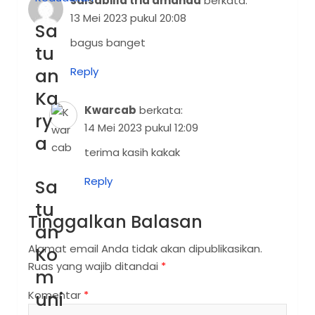
salsabilla tria amanda
berkata:
13 Mei 2023 pukul 20:08
Sa
bagus banget
tu
an
Reply
Ka
Kwarcab
berkata:
ry
14 Mei 2023 pukul 12:09
a
terima kasih kakak
Reply
Sa
tu
Tinggalkan Balasan
an
Alamat email Anda tidak akan dipublikasikan.
Ko
Ruas yang wajib ditandai
*
m
Komentar
uni
*