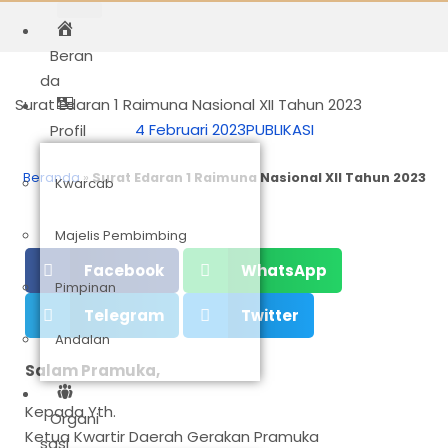
Beran
da
Surat Edaran 1 Raimuna Nasional XII Tahun 2023
4 Februari 2023
PUBLIKASI
Profil
Beranda
»
Surat Edaran 1 Raimuna Nasional XII Tahun 2023
Kwarcab
Majelis Pembimbing
Facebook
WhatsApp
Pimpinan
Telegram
Twitter
Andalan
Salam Pramuka,
Kepada Yth.
Organi
Ketua Kwartir Daerah Gerakan Pramuka
sasi