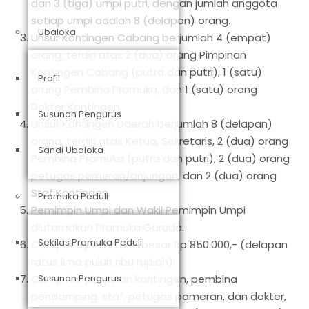
dan 3 (tiga) umpi putri, dengan jumlah anggota
setiap umpi adalah 8 (delapan) orang.
Ubaloka
Unsur Kontingen Cabang berjumlah 4 (empat)
orang, terdiri atas 2 (dua) orang Pimpinan
Kontingen Cabang (putra dan putri), 1 (satu)
Profil
orang Pembina Pramuka, dan 1 (satu) orang
Dokter Kontingen.
Susunan Pengurus
Unsur Kontingen Daerah berjumlah 8 (delapan)
orang, terdiri atas Ketua, Sekretaris, 2 (dua) orang
Sandi Ubaloka
Pembina Pramuka (putra dan putri), 2 (dua) orang
petugas pameran/anjungan, dan 2 (dua) orang
Staf Kontingen.
Pramuka Peduli
Pemimpin Umpi dan Wakil Pemimpin Umpi
diutamakan Pramuka Garuda.
Sekilas Pramuka Peduli
Camp fee
peserta sebesar Rp 850.000,- (delapan
ratus lima puluh ribu rupiah).
Camp fee
Susunan Pengurus
pimpinan kontingen, pembina
pendamping, staf, petugas pameran, dan dokter,