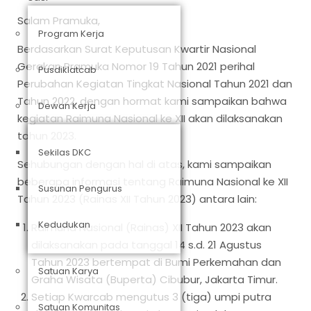
Salam Pramuka,
Program Kerja
Berdasarkan Surat Keputusan Kwartir Nasional
Gerakan Pramuka Nomor 19 Tahun 2021 perihal
Pusdiklatcab
Perubahan Kegiatan Tingkat Nasional Tahun 2021 dan
Tahun 2022, dengan hormat kami sampaikan bahwa
Dewan Kerja
kegiatan Raimuna Nasional ke XII akan dilaksanakan
tahun 2023.
Sekilas DKC
Sehubungan dengan hal di atas, kami sampaikan
beberapa informasi tentang Raimuna Nasional ke XII
Susunan Pengurus
Tahun 2023 (Rainas XII Tahun 2023) antara lain:
Kedudukan
Raimuna Nasional (Rainas) XII Tahun 2023 akan
dilaksanakan pada tanggal 14 s.d. 21 Agustus
Tahun 2023 bertempat di Bumi Perkemahan dan
Satuan Karya
Graha Wisata (Buperta) Cibubur, Jakarta Timur.
Setiap Kwarcab mengutus 3 (tiga) umpi putra
Satuan Komunitas