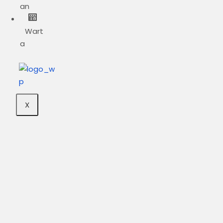
an
Wart
a
X