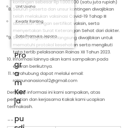
kontingen sebesar Rp 1.000.000 (satu juta rupiah)
Unit Usaha
Seluruh peserta dan unsur kontingen diwajibkan
telah melakukan vaksinasi Covid-19 Tahap III
Kwartir Ranting
dibuktikan dengan sertifikat vaksin, serta
menyertakan Surat Keterangan Sehat dari dokter.
Data Pramuka Jepara
Selama kegiatan berlangsung diwajibkan untuk
mematuhi protokol kesehatan serta mengikuti
tata tertib pelaksanaan Rainas XII Tahun 2023.
Pro
lnformasi lainnya akan kami sampaikan pada
gr
edaran berikutnya.
a
Narahubung dapat melalui email:
raimunanasiona12@gmail.com
m
Ker
Demikian informasi ini kami sampaikan, atas
ja
perhatian dan kerjasama Kakak kami ucapkan
terimakasih.
pu
__
sdi