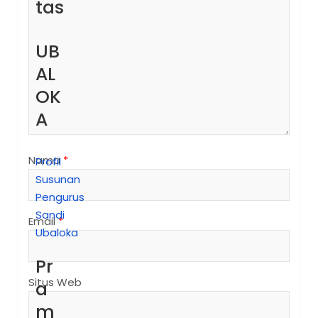
tas
UB
AL
OK
A
Nama
*
Profil
Susunan
Pengurus
Sandi
Email
*
Ubaloka
Pr
Situs Web
a
m