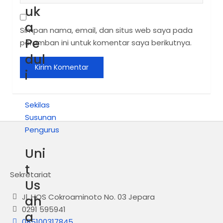
uk
a
Simpan nama, email, dan situs web saya pada
Pe
peramban ini untuk komentar saya berikutnya.
dul
i
Sekilas
Susunan
Pengurus
Uni
t
Sekretariat
Us
Jl. HOS Cokroaminoto No. 03 Jepara
ah
0291 595941
a
085100317845