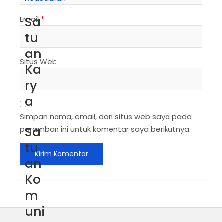
Sa
Email
*
tu
an
Situs Web
Ka
ry
a
Simpan nama, email, dan situs web saya pada
Sa
peramban ini untuk komentar saya berikutnya.
tu
an
Ko
m
uni