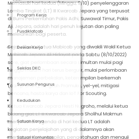
Memasuki hari kedua (Minggu, 9/10) penyelenggaran
Lomba Tingkat (LT) III Kwarcab Jepara yang terpusat
Program Kerja
di Bumi Perkemahan Pakis Adhi, Suwawal Timur, Pakis
Aji, Jepara, adalah hari penuh kejutan dan paling
Pusdiklatcab
melelahkan bagi peserta.
Sejak dibuka Ketua Mabicab yang diwakili Wakil Ketua
Dewan Kerja
Mabicab Jepara Ali Hidayat pada Sabtu (8/10/2022)
sore, giat perlombaan secara simultan mulai pagi
Sekilas DKC
hingga malam hari terus bergulir, mulai perlombaan
manajemen perbekalan, keterampilan berkemah
Susunan Pengurus
(camp Craft), langkah Pramuka, yel-yel, mitigasi
bencana, hasta karya dan IoT For Scouting.
Kedudukan
Ketua Kwarcab Jepara Hesti Nugroho, melalui ketua
bidang giat LT III Kwarcab Jepara Sholihul Makmun
menjelaskan agenda di hari kedua LT adalah
Satuan Karya
kegiatan penjelajahan yang di dalamnya akan
mengasah keterampilan, pengetahuan dan menguji
Satuan Komunitas