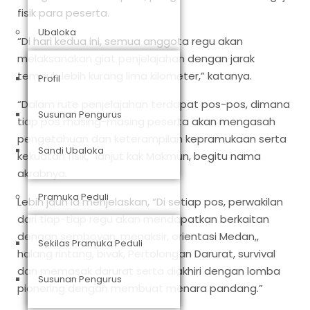
fisik para peserta.
Ubaloka
“Di hari kedua ini, semua anggota regu akan
melaksanakan giat penjelajahan dengan jarak
tempuh lebih kurang lima kilometer,” katanya.
Profil
“Dalam rute penjelajahan terdapat pos-pos, dimana
Susunan Pengurus
tiap pos masing-masing peserta akan mengasah
pengetahuan dan keterampilan kepramukaan serta
Sandi Ubaloka
kekuatan fisik,” lanjut kak Makmun, begitu nama
akrabnya.
Pramuka Peduli
Lebih jauh Ia menjelaskan, “Di setiap pos, perwakilan
dari tiap-tiap regu akan mendapatkan berkaitan
dengan semboyan, menaksir, orientasi Medan,,
Sekilas Pramuka Peduli
halang rintang, bivak, Pertolongan Darurat, survival
dan memasak darurat serta diakhiri dengan lomba
Susunan Pengurus
pionering dengan membuat menara pandang.”