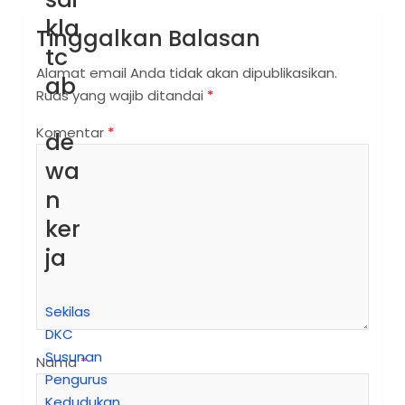
kla
Tinggalkan Balasan
tc
Alamat email Anda tidak akan dipublikasikan.
ab
Ruas yang wajib ditandai
*
Komentar
*
de
wa
n
ker
ja
Sekilas
DKC
Susunan
Nama
*
Pengurus
Kedudukan