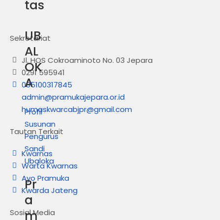
tas
UB
Sekretariat
AL
Jl. HOS Cokroaminoto No. 03 Jepara
OK
0291 595941
A
085100317845
admin@pramukajepara.or.id
humaskwarcabjpr@gmail.com
Profil
Susunan
Tautan Terkait
Pengurus
Sandi
Kwarnas
Ubaloka
Warta Kwarnas
Ayo Pramuka
Pr
Kwarda Jateng
a
Sosial Media
m