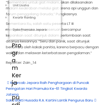
“Sementara untuk giat malam, akan dilaksanakan
Unit Usaha
malam keakraban melalui giat arena api unggun dan
forum penggalang Garuda,” Pungkasnya.
Kwartir Ranting
Sementara itu, salah satu peserta LT III
mengungkapkan rasa keseruan bercampur
Data Pramuka Jepara
kepanikan saat ditunjuk dalam perlombaan saat
ditanya kesannya. “Seru dan panik, saat ditunjuk
Pro
berlomba oleh kakak panitia, karena berpacu dengan
gr
waktu dan melawan keterbatasan pengalaman.”
a
Reporter: Zain_14
m
Ker
ja
Kwarcab Jepara Raih Penghargaan di Puncak
Peringatan Hari Pramuka Ke-61 Tingkat Kwarda
Jateng
pu
Saka Bakti Husada R.A. Kartini Lantik Pengurus Baru
sdi