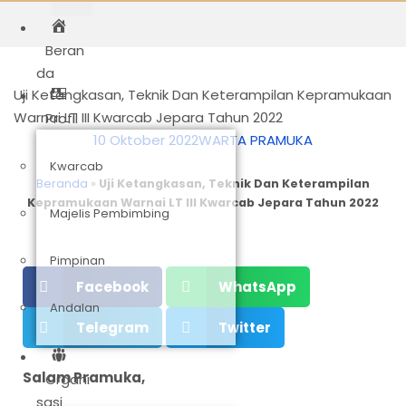
Beran
da
Uji Ketangkasan, Teknik Dan Keterampilan Kepramukaan
Warnai LT III Kwarcab Jepara Tahun 2022
Profil
10 Oktober 2022
WARTA PRAMUKA
Kwarcab
Beranda
»
Uji Ketangkasan, Teknik Dan Keterampilan
Kepramukaan Warnai LT III Kwarcab Jepara Tahun 2022
Majelis Pembimbing
Pimpinan
Facebook
WhatsApp
Andalan
Telegram
Twitter
Salam Pramuka,
Organi
sasi