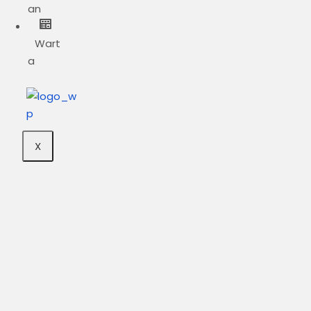
an
Wart
a
X